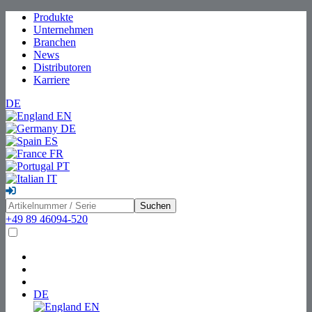
Produkte
Unternehmen
Branchen
News
Distributoren
Karriere
DE
EN
DE
ES
FR
PT
IT
Suchen
+49 89 46094-520
DE
EN