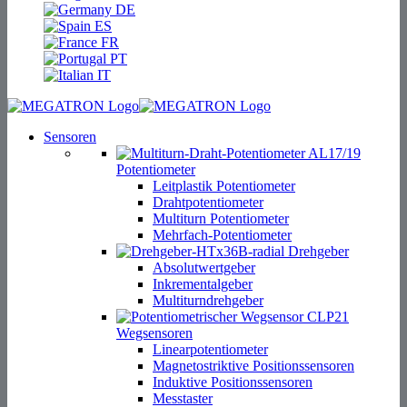
DE
ES
FR
PT
IT
Sensoren
Potentiometer
Leitplastik Potentiometer
Drahtpotentiometer
Multiturn Potentiometer
Mehrfach-Potentiometer
Drehgeber
Absolutwertgeber
Inkrementalgeber
Multiturndrehgeber
Wegsensoren
Linearpotentiometer
Magnetostriktive Positionssensoren
Induktive Positionssensoren
Messtaster