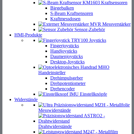
Kraftsensoren
Biegebalken
S-Beam Kraftsensoren
Kraftmessdosen
Messverstärker
Sensor-Zubehör
HMI-Produkte
Joysticks
Fingerjoysticks
Handjoysticks
Daumenjoysticks
Desktop-Joysticks
Handeinsteller
Drehimpulsgeber
Drehpotentiometer
Drehencoder
Einstellknöpfe
Widerstände
Messwiderstände
Drahtwiderstände