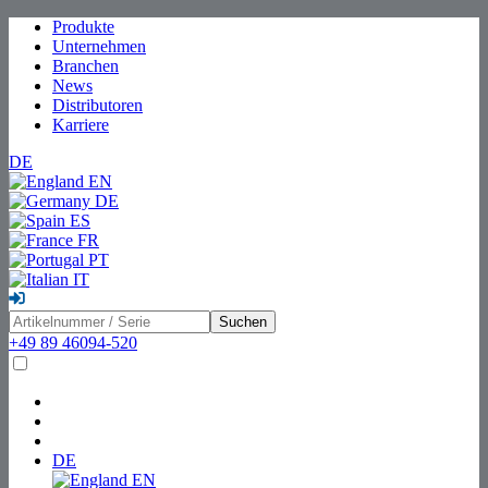
Produkte
Unternehmen
Branchen
News
Distributoren
Karriere
DE
EN
DE
ES
FR
PT
IT
Suchen
+49 89 46094-520
DE
EN