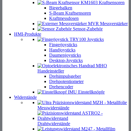
Kraftsensoren
Biegebalken
S-Beam Kraftsensoren
Kraftmessdosen
Messverstärker
Sensor-Zubehör
HMI-Produkte
Joysticks
Fingerjoysticks
Handjoysticks
Daumenjoysticks
Desktop-Joysticks
Handeinsteller
Drehimpulsgeber
Drehpotentiometer
Drehencoder
Einstellknöpfe
Widerstände
Messwiderstände
Drahtwiderstände