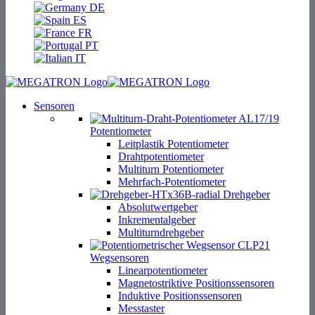
DE
ES
FR
PT
IT
Sensoren
Potentiometer
Leitplastik Potentiometer
Drahtpotentiometer
Multiturn Potentiometer
Mehrfach-Potentiometer
Drehgeber
Absolutwertgeber
Inkrementalgeber
Multiturndrehgeber
Wegsensoren
Linearpotentiometer
Magnetostriktive Positionssensoren
Induktive Positionssensoren
Messtaster