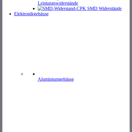
Leistungswiderstände
SMD Widerstände
Elektronikgehäuse
Aluminiumgehäuse
Gehäuse Zubehör
Gehäusefüße & Dämpfer
Kantenschutz
Abdeckungen
Hutschienenhalter
Elektronikzubehör
Befestigungstechnik
Abstandshalter