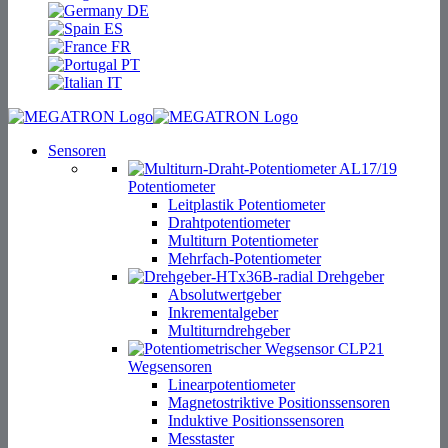
DE
ES
FR
PT
IT
Sensoren
Potentiometer
Leitplastik Potentiometer
Drahtpotentiometer
Multiturn Potentiometer
Mehrfach-Potentiometer
Drehgeber
Absolutwertgeber
Inkrementalgeber
Multiturndrehgeber
Wegsensoren
Linearpotentiometer
Magnetostriktive Positionssensoren
Induktive Positionssensoren
Messtaster