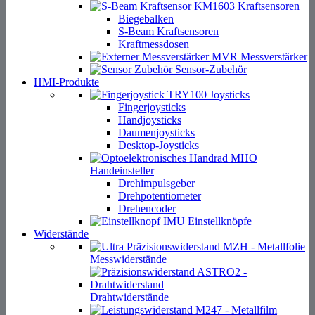
Kraftsensoren
Biegebalken
S-Beam Kraftsensoren
Kraftmessdosen
Messverstärker
Sensor-Zubehör
HMI-Produkte
Joysticks
Fingerjoysticks
Handjoysticks
Daumenjoysticks
Desktop-Joysticks
Handeinsteller
Drehimpulsgeber
Drehpotentiometer
Drehencoder
Einstellknöpfe
Widerstände
Messwiderstände
Drahtwiderstände