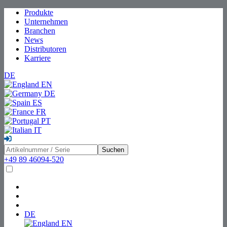
Produkte
Unternehmen
Branchen
News
Distributoren
Karriere
DE
EN
DE
ES
FR
PT
IT
Suchen
+49 89 46094-520
DE
EN