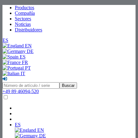
Productos
Compañía
Sectores
Noticias
Distribuidores
ES
EN
DE
ES
FR
PT
IT
Buscar
+49 89 46094-520
ES
EN
DE