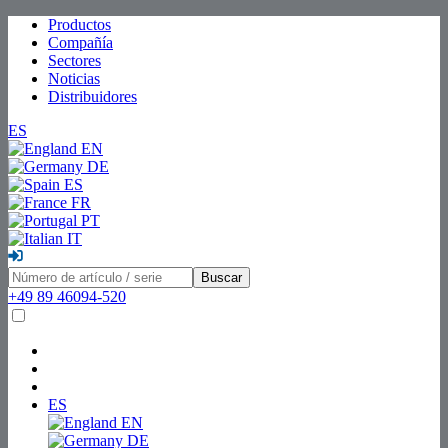
Productos
Compañía
Sectores
Noticias
Distribuidores
ES
EN
DE
ES
FR
PT
IT
Buscar
+49 89 46094-520
ES
EN
DE