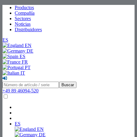
Productos
Compañía
Sectores
Noticias
Distribuidores
ES
EN
DE
ES
FR
PT
IT
Buscar
+49 89 46094-520
ES
EN
DE