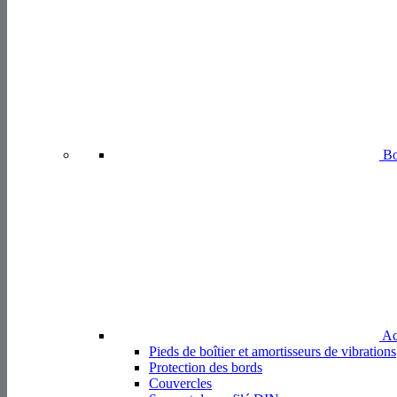
Acc
Pieds de boîtier et amortisseurs de vibrations
Protection des bords
Couvercles
Support de profilé DIN
Composants eléctroniques