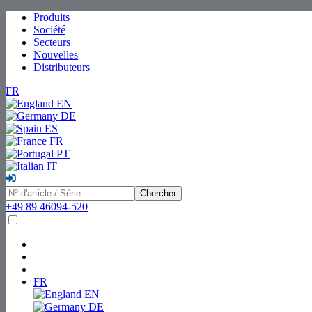
Produits
Société
Secteurs
Nouvelles
Distributeurs
FR
EN
DE
ES
FR
PT
IT
Chercher
+49 89 46094-520
FR
EN
DE