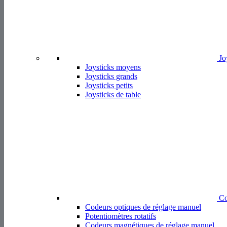
Jo
Joysticks moyens
Joysticks grands
Joysticks petits
Joysticks de table
Co
Codeurs optiques de réglage manuel
Potentiomètres rotatifs
Codeurs magnétiques de réglage manuel