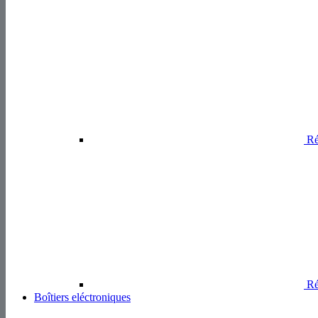
Ré
Résistances SMD
Boîtiers eléctroniques
Bo