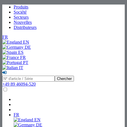
Produits
Société
Secteurs
Nouvelles
Distributeurs
FR
EN
DE
ES
FR
PT
IT
Chercher
+49 89 46094-520
FR
EN
DE