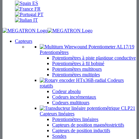
ES
FR
PT
IT
Capteurs
Potentiomètres
Potentiomètres à piste plastique conductive
Potentiomètres à fil bobiné
Potentiomètres multitours
Potentiomètres multiples
Codeurs
rotatifs
Codeur absolu
Codeurs incrémentaux
Codeurs multitours
Capteurs linéaires
Potentiomètres linéaires
Capteurs de position magnétostrictifs
Capteurs de position inductifs
Sondes