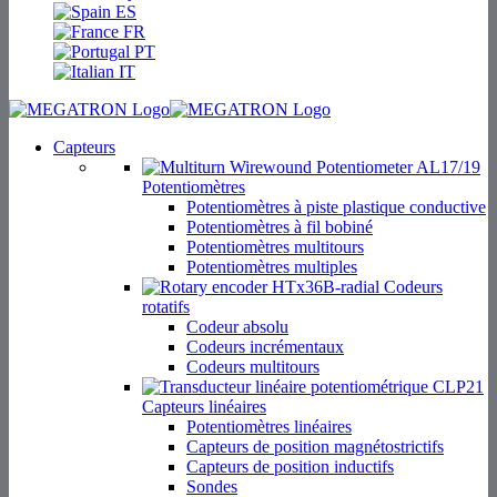
ES
FR
PT
IT
Capteurs
Potentiomètres
Potentiomètres à piste plastique conductive
Potentiomètres à fil bobiné
Potentiomètres multitours
Potentiomètres multiples
Codeurs
rotatifs
Codeur absolu
Codeurs incrémentaux
Codeurs multitours
Capteurs linéaires
Potentiomètres linéaires
Capteurs de position magnétostrictifs
Capteurs de position inductifs
Sondes