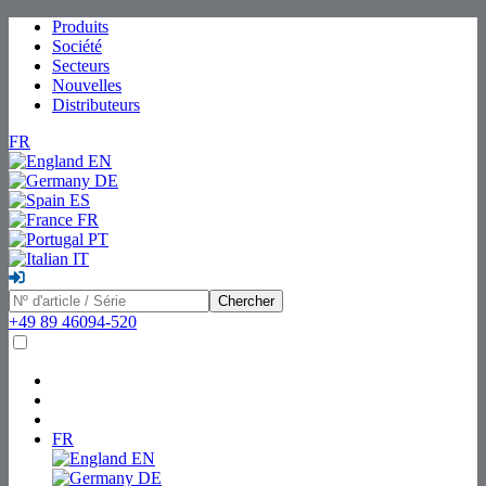
Produits
Société
Secteurs
Nouvelles
Distributeurs
FR
EN
DE
ES
FR
PT
IT
Chercher
+49 89 46094-520
FR
EN
DE