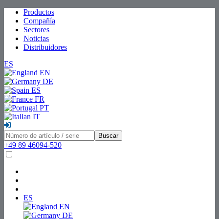
Productos
Compañía
Sectores
Noticias
Distribuidores
ES
EN
DE
ES
FR
PT
IT
Buscar
+49 89 46094-520
ES
EN
DE