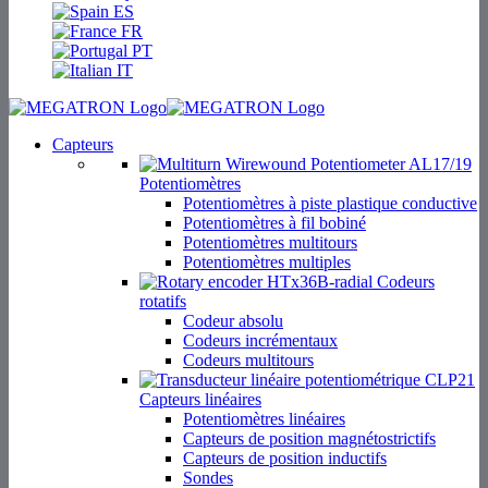
ES
FR
PT
IT
Capteurs
Potentiomètres
Potentiomètres à piste plastique conductive
Potentiomètres à fil bobiné
Potentiomètres multitours
Potentiomètres multiples
Codeurs
rotatifs
Codeur absolu
Codeurs incrémentaux
Codeurs multitours
Capteurs linéaires
Potentiomètres linéaires
Capteurs de position magnétostrictifs
Capteurs de position inductifs
Sondes