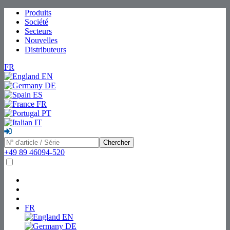
Produits
Société
Secteurs
Nouvelles
Distributeurs
FR
EN
DE
ES
FR
PT
IT
Chercher
+49 89 46094-520
FR
EN
DE