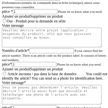
d'informations (numéro de commande dans la fiche technique), mieux nous
pourrons vous conseiller.
pièce
*
Please let us know what you need.
Ajouter un produit
Supprimer un produit
Oui - Produit pour la demande en série
Votre message
Numéro d'article
*
If you cannot find the
article number: There is an article code on the product label. It consists of letters
and numbers.
pièce
*
Please let us know what you need.
Ajouter un produit
Supprimer un produit
Article inconnu / pas dans la base de données
You could not
identify the article? You can send us a photo for identification here.
Votre message
*
pièce
*
Please let us know what you need.