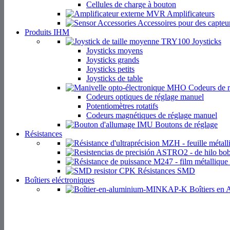
Cellules de charge à bouton
Amplificateurs
Accessoires pour des capteu
Produits IHM
Joysticks
Joysticks moyens
Joysticks grands
Joysticks petits
Joysticks de table
Codeurs de r
Codeurs optiques de réglage manuel
Potentiomètres rotatifs
Codeurs magnétiques de réglage manuel
Boutons de réglage
Résistances
Résistances SMD
Boîtiers eléctroniques
Boîtiers en
Accessoires pour boîtiers
Pieds de boîtier et amortisseurs de vibrations
Protection des bords
Couvercles