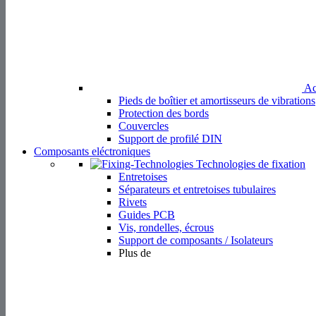
Support de profilé DIN
Composants eléctroniques
Technologies de fixation
Entretoises
Séparateurs et entretoises tubulaires
Rivets
Guides PCB
Vis, rondelles, écrous
Support de composants / Isolateurs
Plus de
Fix
Serre-câbles & Clips
Colliers de serrage
Supports de fixation par collier de serrage