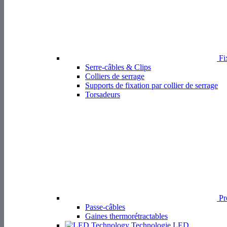
Torsadeurs
Pro
Passe-câbles
Gaines thermorétractables
Technologie LED
Guides LED
Supports et entretoises pour LED
Accessoires pour boîtiers
Pieds de boîtier et amortisseurs de vibrations
Protection des bords
Couvercles
Support de profilé DIN
Service et Contact
Service et contact
Distributeurs