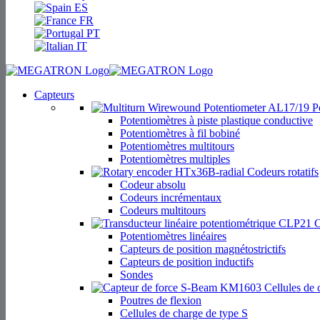
ES
FR
PT
IT
Capteurs
Po
Potentiomètres à piste plastique conductive
Potentiomètres à fil bobiné
Potentiomètres multitours
Potentiomètres multiples
Codeurs rotatifs
Codeur absolu
Codeurs incrémentaux
Codeurs multitours
C
Potentiomètres linéaires
Capteurs de position magnétostrictifs
Capteurs de position inductifs
Sondes
Cellules de 
Poutres de flexion
Cellules de charge de type S