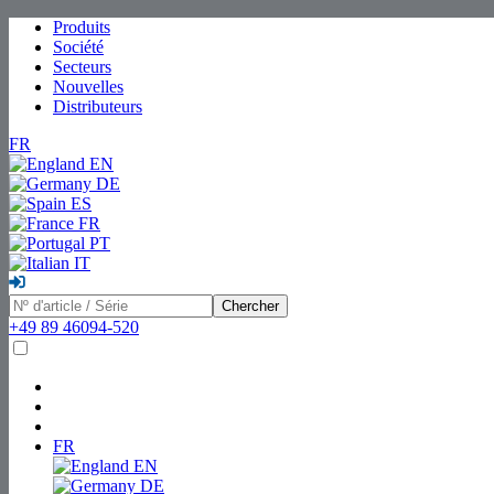
Produits
Société
Secteurs
Nouvelles
Distributeurs
FR
EN
DE
ES
FR
PT
IT
Chercher
+49 89 46094-520
FR
EN
DE