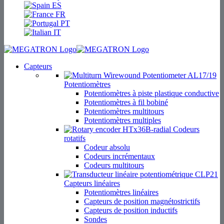
ES
FR
PT
IT
Capteurs
Potentiomètres
Potentiomètres à piste plastique conductive
Potentiomètres à fil bobiné
Potentiomètres multitours
Potentiomètres multiples
Codeurs
rotatifs
Codeur absolu
Codeurs incrémentaux
Codeurs multitours
Capteurs linéaires
Potentiomètres linéaires
Capteurs de position magnétostrictifs
Capteurs de position inductifs
Sondes