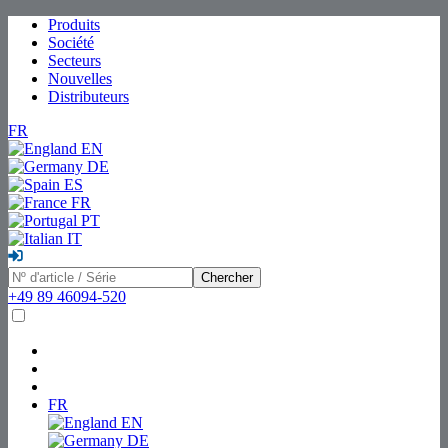
Produits
Société
Secteurs
Nouvelles
Distributeurs
FR
EN
DE
ES
FR
PT
IT
Chercher
+49 89 46094-520
FR
EN
DE