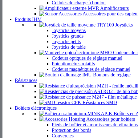
Cellules de charge à bouton
Amplificateurs
Accessoires pour des capteu
Produits IHM
Joysticks
Joysticks moyens
Joysticks grands
Joysticks petits
Joysticks de table
Codeurs de r
Codeurs optiques de réglage manuel
Potentiomètres rotatifs
Codeurs magnétiques de réglage manuel
Boutons de réglage
Résistances
Résistances SMD
Boîtiers eléctroniques
Boîtiers en
Accessoires pour boîtiers
Pieds de boîtier et amortisseurs de vibrations
Protection des bords
Couvercles