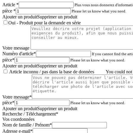
Article
*
Plus vous nous donnerez d'informati
pièce
*
Please let us know what you need.
Ajouter un produit
Supprimer un produit
Oui - Produit pour la demande en série
Votre message
Numéro d'article
*
If you cannot find the arti
pièce
*
Please let us know what you need.
Ajouter un produit
Supprimer un produit
Article inconnu / pas dans la base de données
You could not i
Votre message
*
pièce
*
Please let us know what you need.
Ajouter un produit
Supprimer un produit
Recherche / Téléchargement
*
Vos coordonnées
Nom de famille / Prénom
*
Adresse e-mail
*