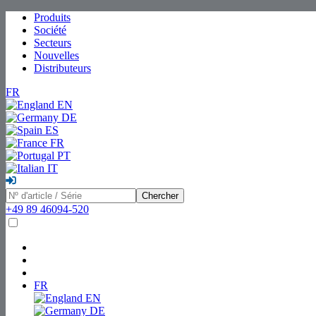
Produits
Société
Secteurs
Nouvelles
Distributeurs
FR
EN
DE
ES
FR
PT
IT
Chercher
+49 89 46094-520
FR
EN
DE