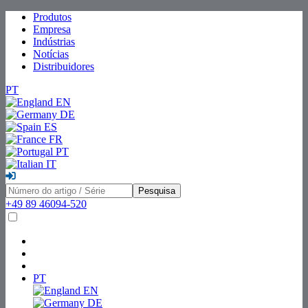
Produtos
Empresa
Indústrias
Notícias
Distribuidores
PT
EN
DE
ES
FR
PT
IT
Pesquisa
+49 89 46094-520
PT
EN
DE