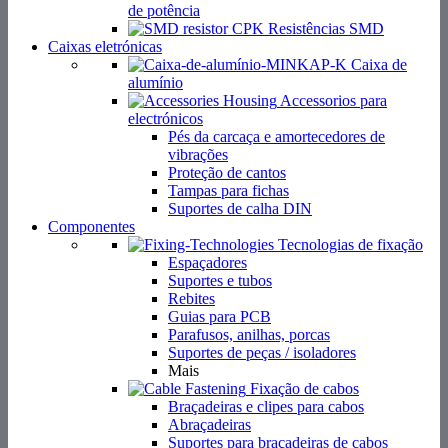
de potência
Resistências SMD
Caixas eletrónicas
Caixa de
alumínio
Accessorios para
electrónicos
Pés da carcaça e amortecedores de
vibrações
Proteção de cantos
Tampas para fichas
Suportes de calha DIN
Componentes
Tecnologias de fixação
Espaçadores
Suportes e tubos
Rebites
Guias para PCB
Parafusos, anilhas, porcas
Suportes de peças / isoladores
Mais
Fixação de cabos
Braçadeiras e clipes para cabos
Abraçadeiras
Suportes para braçadeiras de cabos