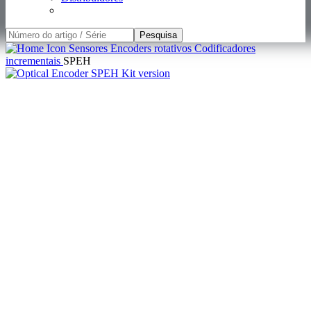
Pesquisa
Sensores
Encoders rotativos
Codificadores
incrementais
SPEH