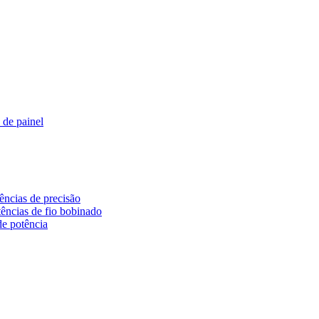
 de painel
ências de precisão
ências de fio bobinado
de potência