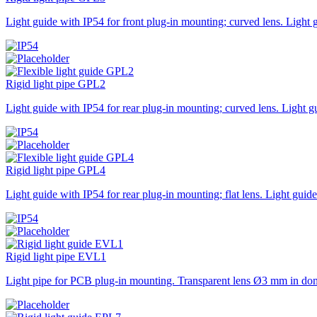
Light guide with IP54 for front plug-in mounting; curved lens. Light
Rigid light pipe GPL2
Light guide with IP54 for rear plug-in mounting; curved lens. Light 
Rigid light pipe GPL4
Light guide with IP54 for rear plug-in mounting; flat lens. Light gui
Rigid light pipe EVL1
Light pipe for PCB plug-in mounting. Transparent lens Ø3 mm in dome 