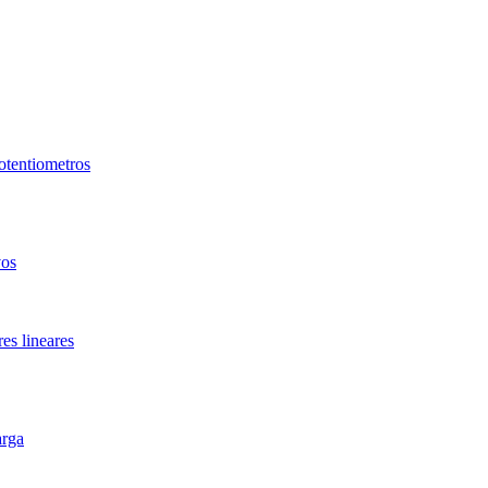
tentiometros
vos
es lineares
arga