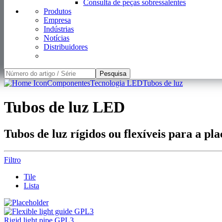
Consulta de peças sobressalentes
Produtos
Empresa
Indústrias
Notícias
Distribuidores
Pesquisa
Componentes
Tecnologia LED
Tubos de luz
Tubos de luz LED
Tubos de luz rígidos ou flexíveis para a pla
Filtro
Tile
Lista
Rigid light pipe GPL3