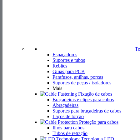
Te
Espaçadores
Suportes e tubos
Rebites
Guias para PCB
Parafusos, anilhas, porcas
Suportes de peças / isoladores
Mais
Fixação de cabos
Braçadeiras e clipes para cabos
Abraçadeiras
Suportes para braçadeiras de cabos
Laços de torção
Proteção para cabos
Ilhós para cabos
Tubos de retração
Tecnologia LED