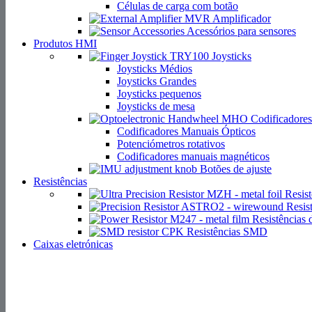
Células de carga com botão
Amplificador
Acessórios para sensores
Produtos HMI
Joysticks
Joysticks Médios
Joysticks Grandes
Joysticks pequenos
Joysticks de mesa
Codificadores
Codificadores Manuais Ópticos
Potenciómetros rotativos
Codificadores manuais magnéticos
Botões de ajuste
Resistências
Resist
Resist
Resistências 
Resistências SMD
Caixas eletrónicas