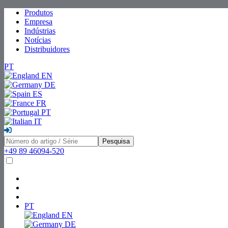
Produtos
Empresa
Indústrias
Notícias
Distribuidores
PT
EN
DE
ES
FR
PT
IT
Pesquisa
+49 89 46094-520
PT
EN
DE