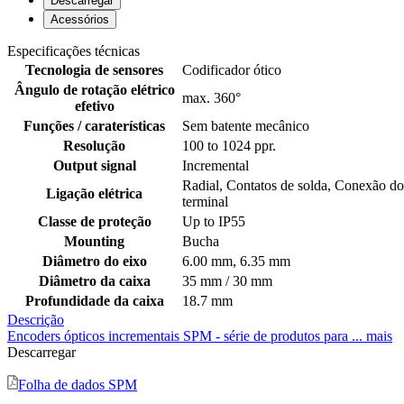
Radial, Contatos de solda, Conexão do
Ligação elétrica
terminal
Classe de proteção
Up to IP55
Mounting
Bucha
Diâmetro do eixo
6.00 mm, 6.35 mm
Diâmetro da caixa
35 mm / 30 mm
Profundidade da caixa
18.7 mm
Descrição
Encoders ópticos incrementais SPM - série de produtos para ...
mais
Descarregar
Folha de dados SPM
Ficheiros CAD
Acessórios
Shaft couplings
Acoplamentos de veios