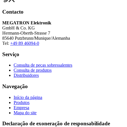
Serviço
Consulta de peças sobressalentes
Consulta de produtos
Distribuidores
Navegação
Início da página
Produtos
Empresa
Mapa do site
Declaração de exoneração de responsabilidade
Aviso legal
Aviso de privacidade
Condições de venda e de fornecimento
Condições de compra
Termos e condições B2B-Shop
Certificado AEO
DIN EN ISO 9001:2015
MEGATRON Elektronik GmbH & Co. KG ©2026