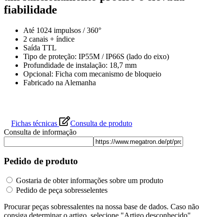
Fichas técnicas
Consulta de produto
Consulta de informação
Pedido de produto
Gostaria de obter informações sobre um produto
Pedido de peça sobresselentes
Procurar peças sobressalentes na nossa base de dados. Caso não
consiga determinar o artigo, selecione "Artigo desconhecido".
Artigo
*
Quanto mais informações nos fornec
(código de encomenda na ficha técnica), melhor o poderemos aconselhar.
Peças
*
Informe-nos das suas necessidades.
Adicionar produto
Retirar o produto
Sim - Produto para produção em série
A sua mensagem