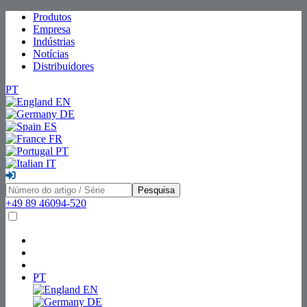
Produtos
Empresa
Indústrias
Notícias
Distribuidores
PT
EN
DE
ES
FR
PT
IT
Pesquisa
+49 89 46094-520
PT
EN
DE