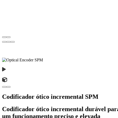
Codificador ótico incremental SPM
Codificador ótico incremental durável par
um funcionamento preciso e elevada
fiabilidade
Até 1024 impulsos / 360°
2 canais + índice
Saída TTL
Tipo de proteção: IP55M / IP66S (lado do eixo)
Profundidade de instalação: 18,7 mm
Opcional: Ficha com mecanismo de bloqueio
Fabricado na Alemanha