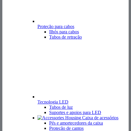
Tecnologia LED
Tubos de luz
Suportes e apoios para LED
Caixa de acessórios
Pés e amortecedores da caixa
Proteção de cantos
Tampas para fichas
Suportes
Serviço e contacto
Serviço e contacto
Distribuidores
Representacao ELCIS Alemanha
Pedido de RMA
Pedido de quotação
Consulta de produtos
Consulta de peças sobressalentes