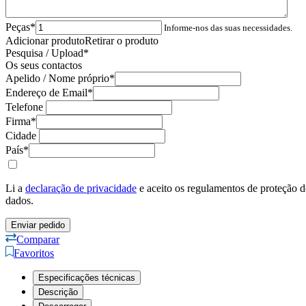
Cidade
País
*
Li a
declaração de privacidade
e aceito os regulamentos de proteção d
dados.
Comparar
Favoritos
Especificações técnicas
Descrição
Descarregar
Acessórios
Especificações técnicas
Tecnologia de sensores
Codificador ótico
Ângulo de rotação elétrico
max. 360°
efetivo
Funções / caraterísticas
Sem batente mecânico
Resolução
100 to 1024 ppr.
Output signal
Incremental