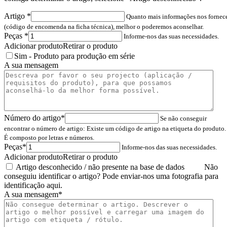
Número do artigo
*
Se não conseguir
encontrar o número de artigo: Existe um código de artigo na etiqueta do produto.
É composto por letras e números.
Peças
*
Informe-nos das suas necessidades.
Adicionar produto
Retirar o produto
Artigo desconhecido / não presente na base de dados
Não
conseguiu identificar o artigo? Pode enviar-nos uma fotografia para
identificação aqui.
A sua mensagem
*
Peças
*
Informe-nos das suas necessidades.
Adicionar produto
Retirar o produto
Pesquisa / Upload
*
Os seus contactos
Apelido / Nome próprio
*
Endereço de Email
*
Telefone
Firma
*