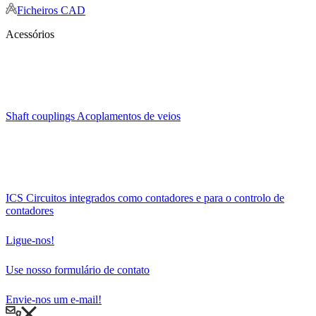
ICS
Circuitos integrados como contadores e para o controlo de
contadores
Ligue-nos!
Use nosso formulário de contato
Envie-nos um e-mail!
Contacto
MEGATRON Elektronik
GmbH & Co. KG
Hermann-Oberth-Strasse 7
85640 Putzbrunn/Munique/Alemanha
Tel:
+49 89 46094-0