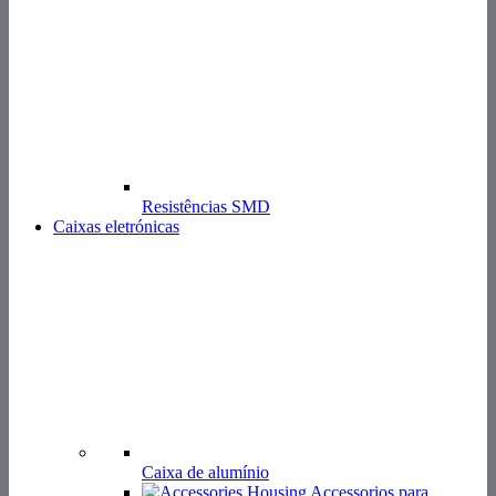
Resistências SMD
Caixas eletrónicas
Caixa de
alumínio
Accessorios para
electrónicos
Pés da carcaça e amortecedores de
vibrações
Proteção de cantos
Tampas para fichas
Suportes de calha DIN
Componentes