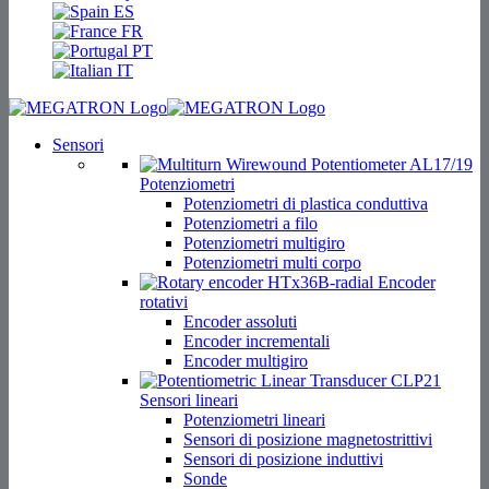
ES
FR
PT
IT
Sensori
Potenziometri
Potenziometri di plastica conduttiva
Potenziometri a filo
Potenziometri multigiro
Potenziometri multi corpo
Encoder
rotativi
Encoder assoluti
Encoder incrementali
Encoder multigiro
Sensori lineari
Potenziometri lineari
Sensori di posizione magnetostrittivi
Sensori di posizione induttivi
Sonde