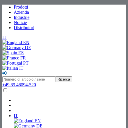
Prodotti
Azienda
Industrie
Notizie
Distributori
IT
EN
DE
ES
FR
PT
IT
Ricerca
+49 89 46094-520
IT
EN
DE