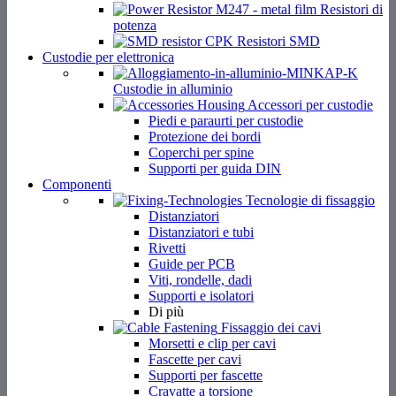
Resistori di
potenza
Resistori SMD
Custodie per elettronica
Custodie in alluminio
Accessori per custodie
Piedi e paraurti per custodie
Protezione dei bordi
Coperchi per spine
Supporti per guida DIN
Componenti
Tecnologie di fissaggio
Distanziatori
Distanziatori e tubi
Rivetti
Guide per PCB
Viti, rondelle, dadi
Supporti e isolatori
Di più
Fissaggio dei cavi
Morsetti e clip per cavi
Fascette per cavi
Supporti per fascette
Cravatte a torsione