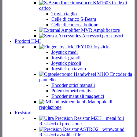
Celle di
carico
Travi a taglio
Celle di carico S-Beam
Celle di carico a bottone
Amplificatore
Accessori per sensori
Prodotti HMI
Joysticks
Joystick medi
Joystick grandi
Joystick piccoli
Joystick da tavolo
Encoder da
pannello
Encoder ottici manuali
Potenziometri rotativi
Encoder manuali magnetici
Manopole di
regolazione
Resistori
Resistori di precisione
Resistori avvolti a filo