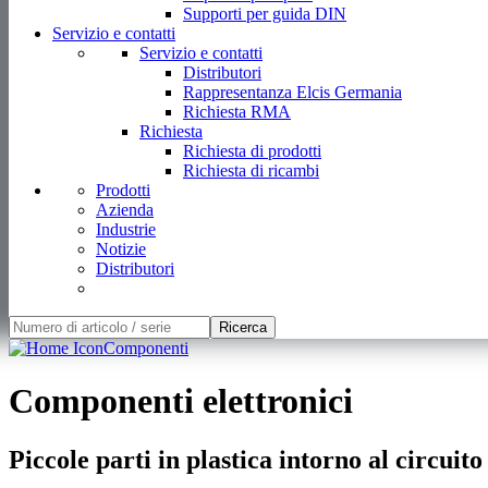
Supporti per guida DIN
Servizio e contatti
Servizio e contatti
Distributori
Rappresentanza Elcis Germania
Richiesta RMA
Richiesta
Richiesta di prodotti
Richiesta di ricambi
Prodotti
Azienda
Industrie
Notizie
Distributori
Ricerca
Componenti
Componenti elettronici
Piccole parti in plastica intorno al circuit