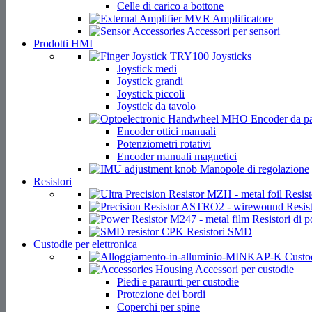
Celle di carico a bottone
Amplificatore
Accessori per sensori
Prodotti HMI
Joysticks
Joystick medi
Joystick grandi
Joystick piccoli
Joystick da tavolo
Encoder da pa
Encoder ottici manuali
Potenziometri rotativi
Encoder manuali magnetici
Manopole di regolazione
Resistori
Resist
Resist
Resistori di p
Resistori SMD
Custodie per elettronica
Custod
Accessori per custodie
Piedi e paraurti per custodie
Protezione dei bordi
Coperchi per spine