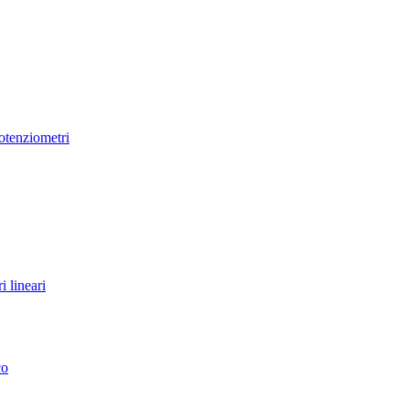
tenziometri
 lineari
co