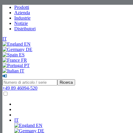
Prodotti
Azienda
Industrie
Notizie
Distributori
IT
EN
DE
ES
FR
PT
IT
Ricerca
+49 89 46094-520
IT
EN
DE