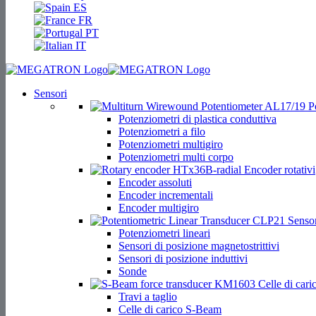
ES
FR
PT
IT
Sensori
Po
Potenziometri di plastica conduttiva
Potenziometri a filo
Potenziometri multigiro
Potenziometri multi corpo
Encoder rotativi
Encoder assoluti
Encoder incrementali
Encoder multigiro
Sensori
Potenziometri lineari
Sensori di posizione magnetostrittivi
Sensori di posizione induttivi
Sonde
Celle di cari
Travi a taglio
Celle di carico S-Beam