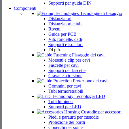
Supporti per guida DIN
Componenti
Tecnologie di fissaggio
Distanziatori
Distanziatori e tubi
Rivetti
Guide per PCB
Viti, rondelle, dadi
Supporti e isolatori
Di più
Fissaggio dei cavi
Morsetti e clip per cavi
Fascette per cavi
Supporti per fascette
Cravatte a torsione
Protezione dei cavi
Gommini per cavi
Tubi termoretraibili
Tecnologia LED
Tubi luminosi
Supporti per LED
Custodie per accessori
Piedi e paraurti per custodie
Protezione dei bordi
Coperchi per spine