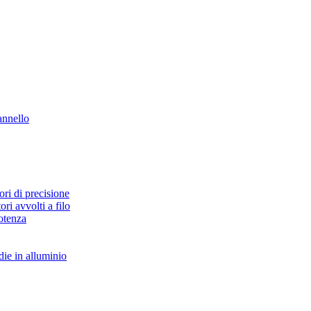
nnello
ori di precisione
ori avvolti a filo
otenza
ie in alluminio