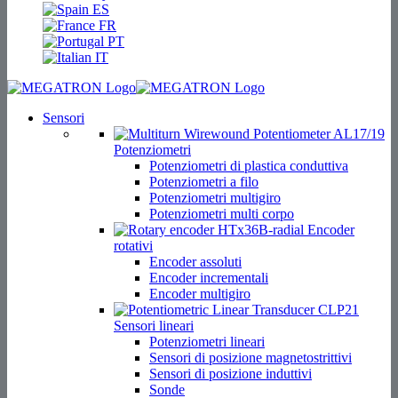
ES
FR
PT
IT
Sensori
Potenziometri
Potenziometri di plastica conduttiva
Potenziometri a filo
Potenziometri multigiro
Potenziometri multi corpo
Encoder
rotativi
Encoder assoluti
Encoder incrementali
Encoder multigiro
Sensori lineari
Potenziometri lineari
Sensori di posizione magnetostrittivi
Sensori di posizione induttivi
Sonde