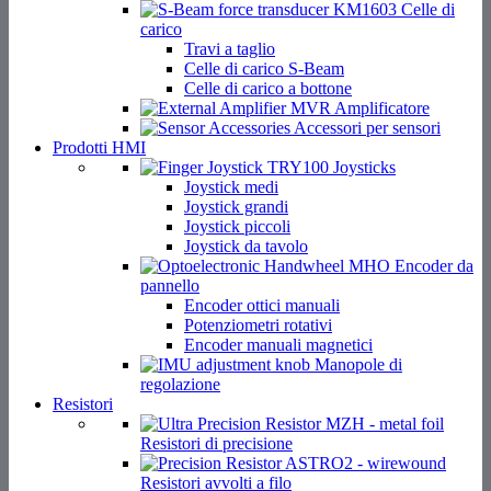
Celle di
carico
Travi a taglio
Celle di carico S-Beam
Celle di carico a bottone
Amplificatore
Accessori per sensori
Prodotti HMI
Joysticks
Joystick medi
Joystick grandi
Joystick piccoli
Joystick da tavolo
Encoder da
pannello
Encoder ottici manuali
Potenziometri rotativi
Encoder manuali magnetici
Manopole di
regolazione
Resistori
Resistori di precisione
Resistori avvolti a filo