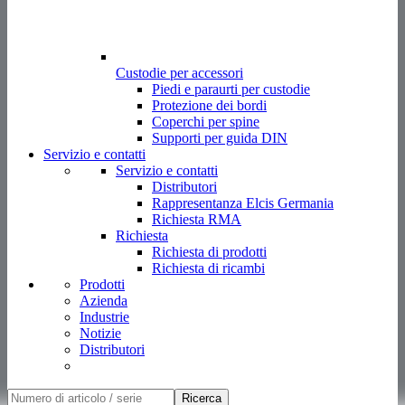
Custodie per accessori
Piedi e paraurti per custodie
Protezione dei bordi
Coperchi per spine
Supporti per guida DIN
Servizio e contatti
Servizio e contatti
Distributori
Rappresentanza Elcis Germania
Richiesta RMA
Richiesta
Richiesta di prodotti
Richiesta di ricambi
Prodotti
Azienda
Industrie
Notizie
Distributori
Ricerca