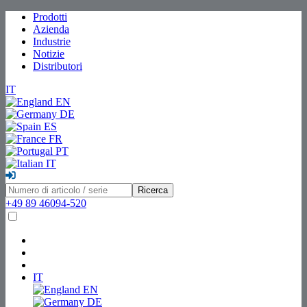
Prodotti
Azienda
Industrie
Notizie
Distributori
IT
EN
DE
ES
FR
PT
IT
Ricerca
+49 89 46094-520
IT
EN
DE