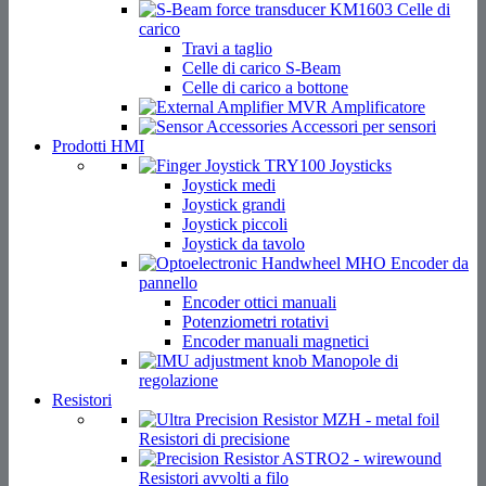
Celle di
carico
Travi a taglio
Celle di carico S-Beam
Celle di carico a bottone
Amplificatore
Accessori per sensori
Prodotti HMI
Joysticks
Joystick medi
Joystick grandi
Joystick piccoli
Joystick da tavolo
Encoder da
pannello
Encoder ottici manuali
Potenziometri rotativi
Encoder manuali magnetici
Manopole di
regolazione
Resistori
Resistori di precisione
Resistori avvolti a filo