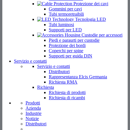
Protezione dei cavi
Gommini per cavi
Tubi termoretraibili
Tecnologia LED
Tubi luminosi
Supporti per LED
Custodie per accessori
Piedi e paraurti per custodie
Protezione dei bordi
Coperchi per spine
Supporti per guida DIN
Servizio e contatti
Servizio e contatti
Distributori
Rappresentanza Elcis Germania
Richiesta RMA
Richiesta
Richiesta di prodotti
Richiesta di ricambi
Prodotti
Azienda
Industrie
Notizie
Distributori