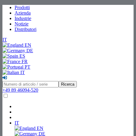
Prodotti
Azienda
Industrie
Notizie
Distributori
IT
EN
DE
ES
FR
PT
IT
Ricerca
+49 89 46094-520
IT
EN
DE