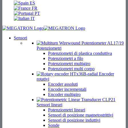
ES
FR
PT
IT
Sensori
Potenziometri
Potenziometri di plastica conduttiva
Potenziometri a filo
Potenziometri multigiro
Potenziometri multi corpo
Encoder
rotativi
Encoder assoluti
Encoder incrementali
Encoder multigiro
Sensori lineari
Potenziometri lineari
Sensori di posizione magnetostrittivi
Sensori di posizione induttivi
Sonde