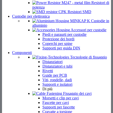
Resistori di
potenza
Resistori SMD
Custodie per elettronica
Custodie in
alluminio
Accessori per custodie
Piedi e paraurti per custodie
Protezione dei bordi
Coperchi per spine
Supporti per guida DIN
Componenti
Tecnologie di fissaggio
Distanziatori
Distanziatori e tubi
Rivetti
Guide per PCB
Viti, rondelle, dadi
Supporti e isolatori
Di più
Fissaggio dei cavi
Morsetti e clip per cavi
Fascette per cavi
Supporti per fascette
Cravatte a torsione