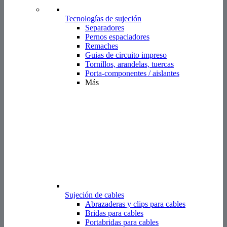
Sujeción de cables
Abrazaderas y clips para cables
Bridas para cables
Portabridas para cables
Bridas tipo Twister
Proteciones para cables
Ojales para cables
Tubos termoretráctiles
Tecnología LED
Guías de luz
Soportes y separadores para LED
Accesorios para carcasas
electrónicas
Pies de caja y amortiguadores