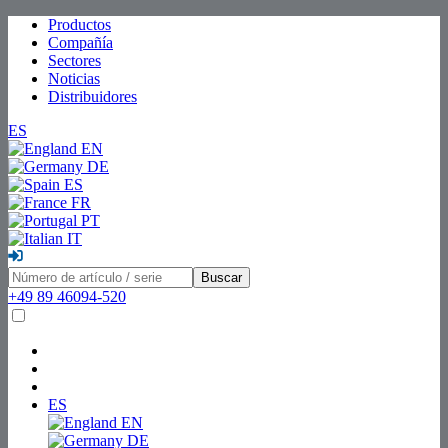
Productos
Compañía
Sectores
Noticias
Distribuidores
ES
EN
DE
ES
FR
PT
IT
Buscar
+49 89 46094-520
ES
EN
DE