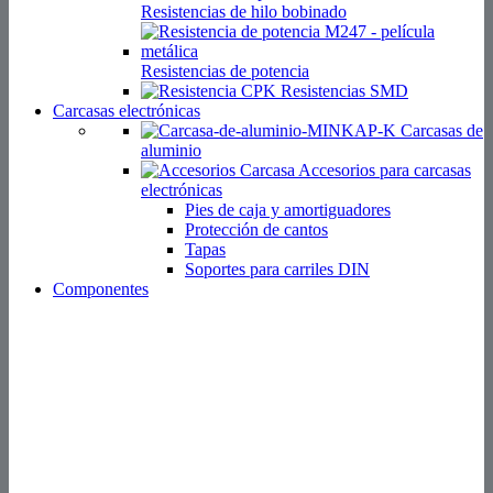
Resistencias de hilo bobinado
Resistencias de potencia
Resistencias SMD
Carcasas electrónicas
Carcasas de
aluminio
Accesorios para carcasas
electrónicas
Pies de caja y amortiguadores
Protección de cantos
Tapas
Soportes para carriles DIN
Componentes
Tecnologías de
sujeción
Separadores
Pernos espaciadores
Remaches
Guias de circuito impreso
Tornillos, arandelas, tuercas
Porta-componentes / aislantes
Más