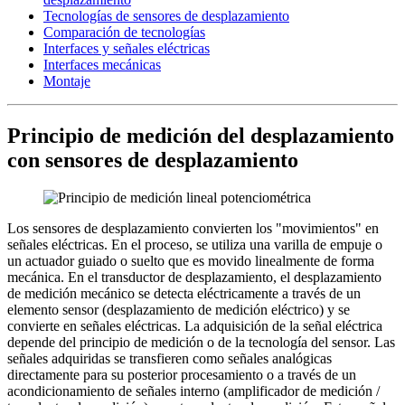
Los sensores de desplazamiento convierten los "movimientos" en
señales eléctricas. En el proceso, se utiliza una varilla de empuje o
un actuador guiado o suelto que es movido linealmente de forma
mecánica. En el transductor de desplazamiento, el desplazamiento
de medición mecánico se detecta eléctricamente a través de un
elemento sensor (desplazamiento de medición eléctrico) y se
convierte en señales eléctricas. La adquisición de la señal eléctrica
depende del principio de medición o de la tecnología del sensor. Las
señales adquiridas se transfieren como señales analógicas
directamente para su posterior procesamiento o a través de un
acondicionamiento de señales interno (amplificador de medición /
transductor de medición) a un transductor de medición. Estas señales
representan el desplazamiento medido. Los sistemas de medición de
desplazamiento se utilizan en todos los ámbitos de la industria y la
tecnología médica. Se utilizan allí donde es necesario convertir los
movimientos mecánicos lineales en señales eléctricas para el
procesamiento posterior de las tareas de control, las mediciones de
distancia y la detección de la posición.
Tecnologías de sensores de