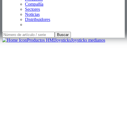
Compañía
Sectores
Noticias
Distribuidores
Buscar
Productos HMI
Joysticks
Joysticks medianos