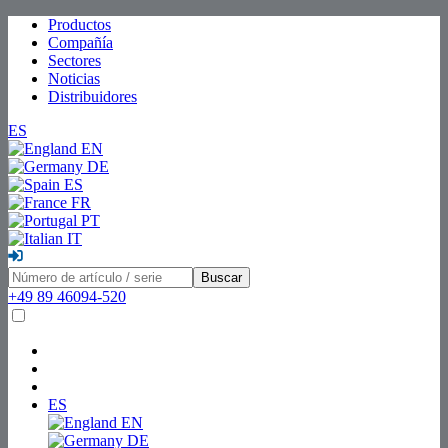
Productos
Compañía
Sectores
Noticias
Distribuidores
ES
EN
DE
ES
FR
PT
IT
Buscar
+49 89 46094-520
ES
EN
DE